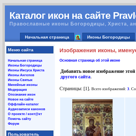
Каталог икон на сайте Prav
Православные иконы Богородицы, Христа, ан
Начальная страница
Иконы Богородицы
Меню сайта
Изображения иконы, имену
Основная страница об этой иконе
Начальная страница
Иконы Богородицы
Иконы Иисуса Христа
Добавить новое изображение этой
Иконы Ангелов
другого сайта
.
Иконы Святых
Минейные иконы
Страницы: [1].
Всего изображений:
3
. С
Модерация
Опознание икон
Новое на сайте
Оффлайн-каталог
Аудиозаписи канонов
О проекте / конт@кт
Помочь сайту
Форум
Пользователь