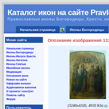
Каталог икон на сайте Prav
Православные иконы Богородицы, Христа, ан
Начальная страница
Иконы Богородицы
Меню сайта
Опознание изображения 13
Начальная страница
Иконы Богородицы
Иконы Иисуса Христа
Иконы Ангелов
Иконы Святых
Минейные иконы
Модерация
Опознание икон
Новое на сайте
Оффлайн-каталог
Аудиозаписи канонов
О проекте / конт@кт
Помочь сайту
Форум
(3240x4320, 4910 Kb)
Пользователь