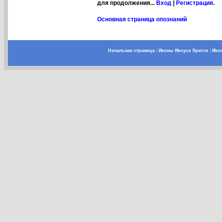
для продолжения...
Вход
|
Регистрация
.
Основная страница опознаний
Начальная страница
|
Иконы Иисуса Христа
|
Ико